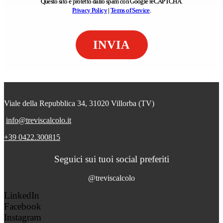
Questo sito è protetto dallo spam con Google reCAPTCHA.
Privacy Policy
|
Terms of Service
.
Viale della Repubblica 34, 31020 Villorba (TV)
info@treviscalcolo.it
+39 0422.300815
Seguici sui tuoi social preferiti
@treviscalcolo
LinkedIn
Facebook
Instagram