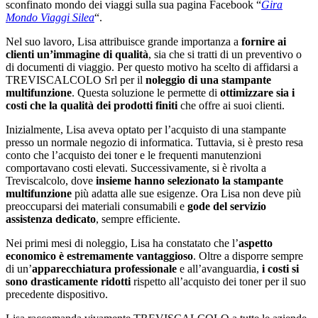
sconfinato mondo dei viaggi sulla sua pagina Facebook “
Gira
Mondo Viaggi Silea
“.
Nel suo lavoro, Lisa attribuisce grande importanza a
fornire ai
clienti un’immagine di qualità
, sia che si tratti di un preventivo o
di documenti di viaggio. Per questo motivo ha scelto di affidarsi a
TREVISCALCOLO Srl per il
noleggio di una stampante
multifunzione
. Questa soluzione le permette di
ottimizzare sia i
costi che la qualità dei prodotti finiti
che offre ai suoi clienti.
Inizialmente, Lisa aveva optato per l’acquisto di una stampante
presso un normale negozio di informatica. Tuttavia, si è presto resa
conto che l’acquisto dei toner e le frequenti manutenzioni
comportavano costi elevati. Successivamente, si è rivolta a
Treviscalcolo, dove
insieme hanno selezionato la stampante
multifunzione
più adatta alle sue esigenze. Ora Lisa non deve più
preoccuparsi dei materiali consumabili e
gode del servizio
assistenza dedicato
, sempre efficiente.
Nei primi mesi di noleggio, Lisa ha constatato che l’
aspetto
economico è estremamente vantaggioso
. Oltre a disporre sempre
di un’
apparecchiatura professionale
e all’avanguardia,
i costi si
sono drasticamente ridotti
rispetto all’acquisto dei toner per il suo
precedente dispositivo.