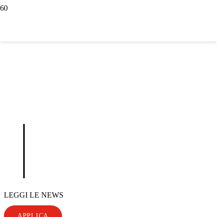
Blog
Alla scoperta di un mondo
tecnologico in continua evoluzione
per renderti sempre partecipe di
tutte le innovazioni di settore
LEGGI LE NEWS
APPLICA