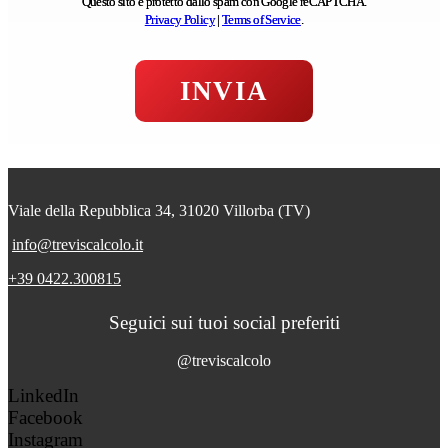
Questo sito è protetto dallo spam con Google reCAPTCHA.
Privacy Policy
|
Terms of Service
.
Viale della Repubblica 34, 31020 Villorba (TV)
info@treviscalcolo.it
+39 0422.300815
Seguici sui tuoi social preferiti
@treviscalcolo
LinkedIn
Facebook
Instagram