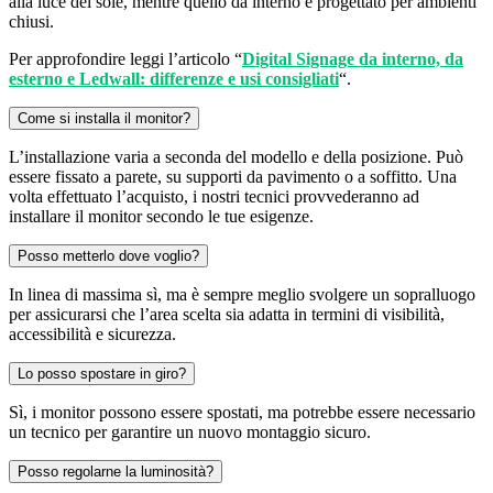
alla luce del sole, mentre quello da interno è progettato per ambienti
chiusi.
Per approfondire leggi l’articolo “
Digital Signage da interno, da
esterno e Ledwall: differenze e usi consigliati
“.
Come si installa il monitor?
L’installazione varia a seconda del modello e della posizione. Può
essere fissato a parete, su supporti da pavimento o a soffitto. Una
volta effettuato l’acquisto, i nostri tecnici provvederanno ad
installare il monitor secondo le tue esigenze.
Posso metterlo dove voglio?
In linea di massima sì, ma è sempre meglio svolgere un sopralluogo
per assicurarsi che l’area scelta sia adatta in termini di visibilità,
accessibilità e sicurezza.
Lo posso spostare in giro?
Sì, i monitor possono essere spostati, ma potrebbe essere necessario
un tecnico per garantire un nuovo montaggio sicuro.
Posso regolarne la luminosità?